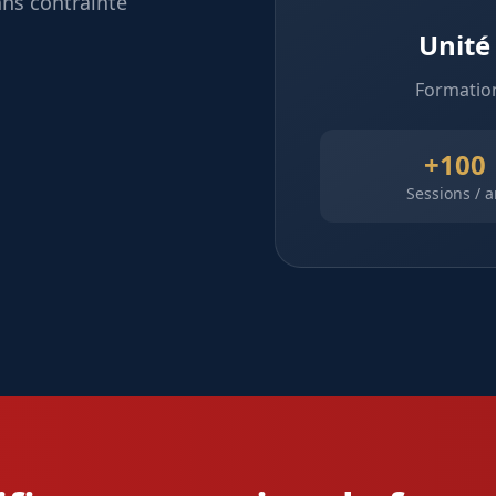
ans contrainte
Unité
Formation
+100
Sessions / a