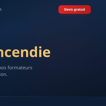
t
Devis gratuit
Incendie
 nos formateurs
ion.